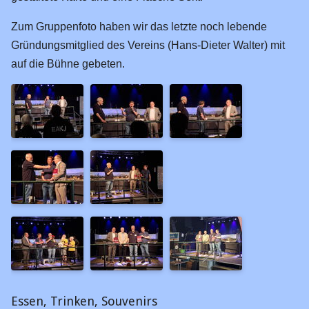
17.04.2016
17.11.2013
Zum Gruppenfoto haben wir das letzte noch lebende
Gründungsmitglied des Vereins (Hans-Dieter Walter) mit
13.11.2011
auf die Bühne gebeten.
20.10.2006
10.04.2005
11.05.2001
Feste Anlage
Bf Reissdorf
Awanst. Zunft
Bf Königsbach
Hp Malzmühle
Bf Warstein
Bf Bitburg
Essen, Trinken, Souvenirs