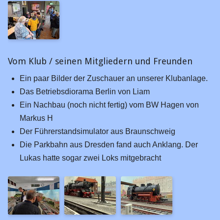
Planungen Kerpen 2026
Fahrten
2025
2024
Vom Klub / seinen Mitgliedern und Freunden
2022
Ein paar Bilder der Zuschauer an unserer Klubanlage.
Das Betriebsdiorama Berlin von Liam
2019
Ein Nachbau (noch nicht fertig) vom BW Hagen von
2018
Markus H
2017
Der Führerstandsimulator aus Braunschweig
Die Parkbahn aus Dresden fand auch Anklang. Der
2016
Lukas hatte sogar zwei Loks mitgebracht
2015
2014
2013
2012