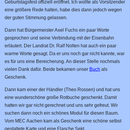
Geburtstagsfest offiziell eröffnet. Ich wollte als Vorsitzender
Bücherei
eine größere Rede halten, habe dies dann jedoch wegen
der guten Stimmung gelassen.
Presse
WDR
Dann hat Bürgermeister Axel Fuchs ein paar Worte
gesprochen und seine Verbindung mit der Eisenbahn
Ehrenpreis
erläutert. Der Landrat Dr. Ralf Nolten hat auch ein paar
50 Jahre EAKJ
warme Worte gesagt. Da er uns noch gar nicht kannte, war
40 Jahre EAKJ
es für uns eine Bereicherung. An dieser Stelle nochmals
vielen Dank dafür. Beide bekamen unser
Buch
als
30 Jahre EAKJ
Geschenk.
Große Fahrzeuge
Dann kam einer der Händler (Theo Rossen) und hat uns
Vorbild-Fotos
eine wunderschöne große Rotbuche geschenkt. Damit
Tage der offenen Tür
hatten wir gar nicht gerechnet und uns sehr gefreut. Wir
02.05.2026
suchen dann noch ein schönes Modul für diesen Baum.
23.09.2023
Vom MEC Aachen kam als Geschenk eine schöne selbst
gestaltete Karte und eine Flasche Sekt.