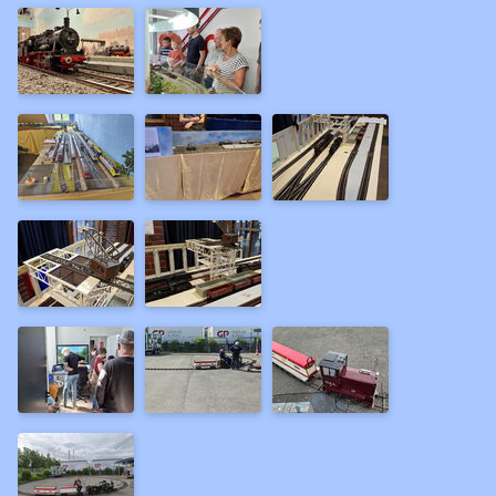
2011
2010
2009
2008
2007
2006
2004
Ältere
Filme
Forum
Links
Vorbild
Clubs