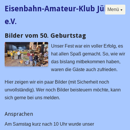
Eisenbahn-Amateur-Klub Jülich
Menü
e.V.
Bilder vom 50. Geburtstag
Navigation
Start
überspringen
Unser Fest war ein voller Erfolg, es
Der Klub
hat allen Spaß gemacht. So, wie wir
Buch
das bislang mitbekommen haben,
Forum
waren die Gäste auch zufrieden.
Kalender
Hier zeigen wir ein paar Bilder (mit Sicherheit noch
Besucherfahrtag
unvollständig). Wer noch Bilder beisteuern möchte, kann
sich gerne bei uns melden.
Seminare
Digital
Ansprachen
Historisches
Am Samstag kurz nach 10 Uhr wurde unser
Vorstand / Satzung