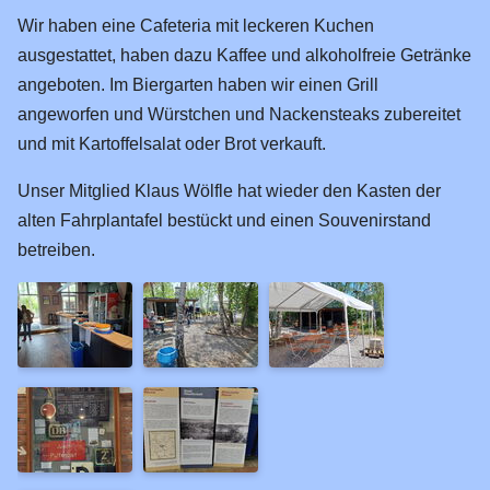
Euregio-Tunnel
Wir haben eine Cafeteria mit leckeren Kuchen
Baustellen
ausgestattet, haben dazu Kaffee und alkoholfreie Getränke
angeboten. Im Biergarten haben wir einen Grill
Zuggarnituren
angeworfen und Würstchen und Nackensteaks zubereitet
Lok-Treffen
und mit Kartoffelsalat oder Brot verkauft.
Bilder-Archiv
Unser Mitglied Klaus Wölfle hat wieder den Kasten der
Module
alten Fahrplantafel bestückt und einen Souvenirstand
Richtlinien
betreiben.
Blog
Status der Module
Probeaufbau 2018
Planung Kerpen 2022
Planung Kerpen 2024
Modulausstellung 2025