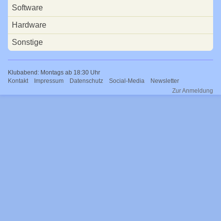
Software
Bücherei
Hardware
Presse
Sonstige
WDR
Ehrenpreis
Klubabend: Montags ab 18:30 Uhr
Navigation
Kontakt
Impressum
Datenschutz
Social-Media
Newsletter
50 Jahre EAKJ
überspringen
Zur Anmeldung
40 Jahre EAKJ
30 Jahre EAKJ
Große Fahrzeuge
Vorbild-Fotos
Tage der offenen Tür
02.05.2026
23.09.2023