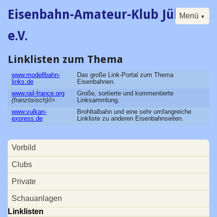
Eisenbahn-Amateur-Klub Jülich
Menü
e.V.
Linklisten zum Thema
Navigation
Start
überspringen
www.modellbahn-
Das große Link-Portal zum Thema
Der Klub
links.de
Eisenbahnen.
www.rail-france.org
Große, sortierte und kommentierte
Buch
(französisch)/i>
Linksammlung.
www.vulkan-
Brohltalbahn und eine sehr umfangreiche
Forum
express.de
Linkliste zu anderen Eisenbahnseiten.
Kalender
Navigation
Besucherfahrtag
Vorbild
überspringen
Seminare
Clubs
Digital
Private
Historisches
Schauanlagen
Linklisten
Vorstand / Satzung