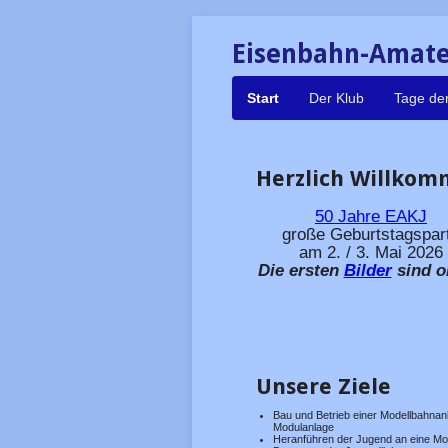
Eisenbahn-Amateu
Navigation
Start
Der Klub
Tage der
überspringen
Herzlich Willko
50 Jahre
EAKJ
große Geburtstagspar
am 2. / 3. Mai 2026
Die ersten
Bilder
sind o
Unsere Ziele
Bau und Betrieb einer Modellbahnan
Modulanlage
Heranführen der Jugend an eine Mo