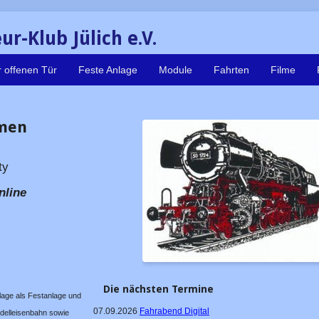
r-Klub Jülich e.V.
 offenen Tür
Feste Anlage
Module
Fahrten
Filme
mmen
ty
nline
Die nächsten Termine
lage als Festanlage und
07.09.2026
Fahrabend Digital
delleisenbahn sowie