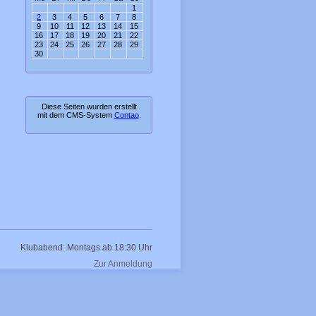
1
2
3
4
5
6
7
8
9
10
11
12
13
14
15
16
17
18
19
20
21
22
23
24
25
26
27
28
29
30
Diese Seiten wurden erstellt
mit dem CMS-System
Contao
.
Klubabend: Montags ab 18:30 Uhr
Zur Anmeldung