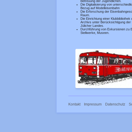
Betreuung der Jugendlichen.
Die Digitalisierung von unterschied
Bezug auf Modelleisenbahn
Die Erforschung der Eisenbahngesch
Raum.
Die Einrichtung einer Klubbibliothek
Archivs unter Berücksichtigung der
Jülicher Landes.
Durchführung von Exkursionen zu E
Stellwerke, Museen.
Navigation
Kontakt
Impressum
Datenschutz
S
überspringen