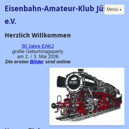
Eisenbahn-Amateur-Klub Jülich
Menü
e.V.
Herzlich Willkommen
Navigation
Start
überspringen
Der Klub
50 Jahre
EAKJ
große Geburtstagsparty
Buch
am 2. / 3. Mai 2026
Die ersten
Bilder
sind online
Forum
Kalender
Besucherfahrtag
Seminare
Digital
Historisches
Vorstand / Satzung