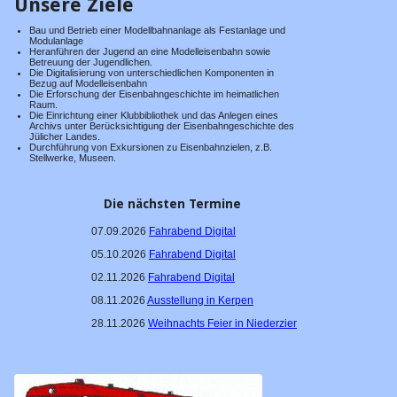
Unsere Ziele
Bücherei
Bau und Betrieb einer Modellbahnanlage als Festanlage und
Modulanlage
Presse
Heranführen der Jugend an eine Modelleisenbahn sowie
Betreuung der Jugendlichen.
Die Digitalisierung von unterschiedlichen Komponenten in
WDR
Bezug auf Modelleisenbahn
Die Erforschung der Eisenbahngeschichte im heimatlichen
Ehrenpreis
Raum.
Die Einrichtung einer Klubbibliothek und das Anlegen eines
Archivs unter Berücksichtigung der Eisenbahngeschichte des
50 Jahre EAKJ
Jülicher Landes.
Durchführung von Exkursionen zu Eisenbahnzielen, z.B.
Stellwerke, Museen.
40 Jahre EAKJ
30 Jahre EAKJ
Die nächsten Termine
Große Fahrzeuge
07.09.2026
Fahrabend Digital
05.10.2026
Fahrabend Digital
Vorbild-Fotos
02.11.2026
Fahrabend Digital
Tage der offenen Tür
08.11.2026
Ausstellung in Kerpen
02.05.2026
28.11.2026
Weihnachts Feier in Niederzier
23.09.2023
17.04.2016