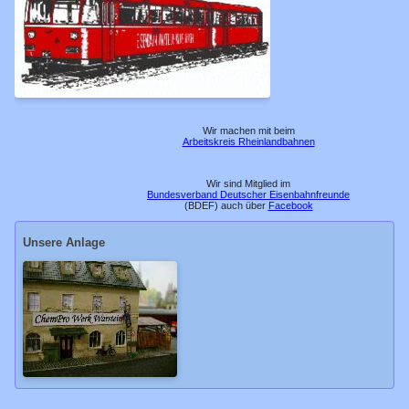
17.11.2013
13.11.2011
20.10.2006
10.04.2005
Wir machen mit beim
Arbeitskreis Rheinlandbahnen
11.05.2001
Feste Anlage
Wir sind Mitglied im
Bundesverband Deutscher Eisenbahnfreunde
(BDEF) auch über
Facebook
Bf Reissdorf
Unsere Anlage
Awanst. Zunft
Bf Königsbach
Hp Malzmühle
Bf Warstein
Bf Bitburg
Euregio-Tunnel