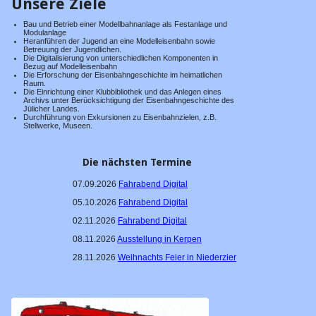
Unsere Ziele
Bücherei
Bau und Betrieb einer Modellbahnanlage als Festanlage und
Modulanlage
Presse
Heranführen der Jugend an eine Modelleisenbahn sowie
Betreuung der Jugendlichen.
Die Digitalisierung von unterschiedlichen Komponenten in
WDR
Bezug auf Modelleisenbahn
Die Erforschung der Eisenbahngeschichte im heimatlichen
Ehrenpreis
Raum.
Die Einrichtung einer Klubbibliothek und das Anlegen eines
Archivs unter Berücksichtigung der Eisenbahngeschichte des
50 Jahre EAKJ
Jülicher Landes.
Durchführung von Exkursionen zu Eisenbahnzielen, z.B.
Stellwerke, Museen.
40 Jahre EAKJ
30 Jahre EAKJ
Die nächsten Termine
Große Fahrzeuge
07.09.2026
Fahrabend Digital
05.10.2026
Fahrabend Digital
Vorbild-Fotos
02.11.2026
Fahrabend Digital
Tage der offenen Tür
08.11.2026
Ausstellung in Kerpen
02.05.2026
28.11.2026
Weihnachts Feier in Niederzier
23.09.2023
17.04.2016