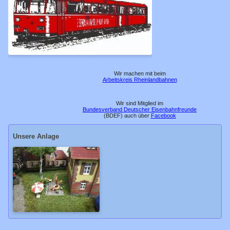
17.11.2013
13.11.2011
20.10.2006
10.04.2005
Wir machen mit beim
Arbeitskreis Rheinlandbahnen
11.05.2001
Feste Anlage
Wir sind Mitglied im
Bundesverband Deutscher Eisenbahnfreunde
(BDEF) auch über
Facebook
Bf Reissdorf
Unsere Anlage
Awanst. Zunft
Bf Königsbach
Hp Malzmühle
Bf Warstein
Bf Bitburg
Euregio-Tunnel