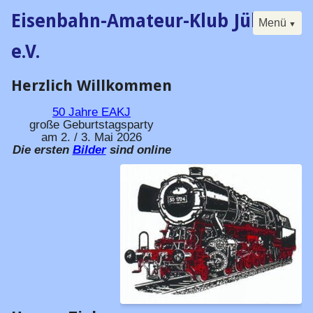
Eisenbahn-Amateur-Klub Jülich
Menü
e.V.
Herzlich Willkommen
Navigation
Start
überspringen
Der Klub
50 Jahre
EAKJ
große Geburtstagsparty
Buch
am 2. / 3. Mai 2026
Die ersten
Bilder
sind online
Forum
Kalender
Besucherfahrtag
Seminare
Digital
Historisches
Vorstand / Satzung