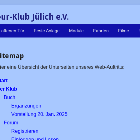
r-Klub Jülich e.V.
 offenen Tür
Feste Anlage
Module
Fahrten
Filme
Sitemap
ier eine Übersicht der Unterseiten unseres Web-Auftritts:
tart
er Klub
Buch
Ergänzungen
Vorstellung 20. Jan. 2025
Forum
Registrieren
Einloggen und Lesen